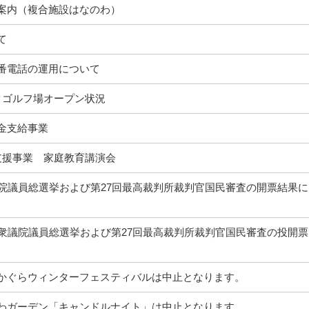
案内（複合施設はなのわ）
て
番電話の運用について
クゴルフ場オープン状況
金支給事業
支援事業 家庭教育講演会
議院議員総選挙および第27回最高裁判所裁判官国民審査の開票結果に
回衆議院議員総選挙および第27回最高裁判所裁判官国民審査の投開票
かぐらウィンターフェスティバルは中止となります。
わガーデン「キャンドルナイト」は中止となります。