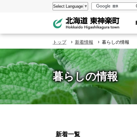
本
設
Select Language
▼
文
定
へ
メ
ニ
›
›
トップ
新着情報
暮らしの情報
ュ
ー
へ
暮らしの情報
ペ
ー
新着一覧