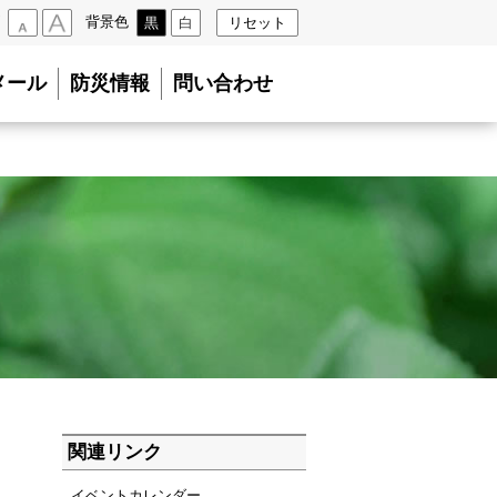
背景色
黒
白
リセット
小
大
メール
防災情報
問い合わせ
関連リンク
イベントカレンダー