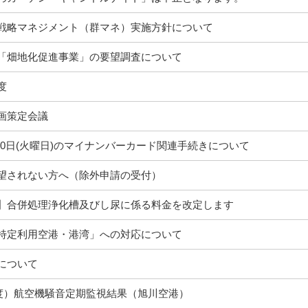
戦略マネジメント（群マネ）実施方針について
「畑地化促進事業」の要望調査について
度
画策定会議
)・30日(火曜日)のマイナンバーカード関連手続きについて
望されない方へ（除外申請の受付）
】合併処理浄化槽及びし尿に係る料金を改定します
特定利用空港・港湾」への対応について
について
年度）航空機騒音定期監視結果（旭川空港）