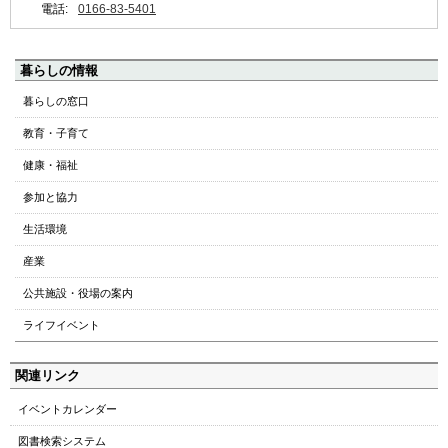
電話:
0166-83-5401
ペ
暮らしの情報
ー
暮らしの窓口
ジ
教育・子育て
の
ト
健康・福祉
ッ
参加と協力
プ
へ
生活環境
本
産業
文
へ
公共施設・役場の案内
メ
ライフイベント
ニ
ュ
関連リンク
ー
へ
イベントカレンダー
図書検索システム