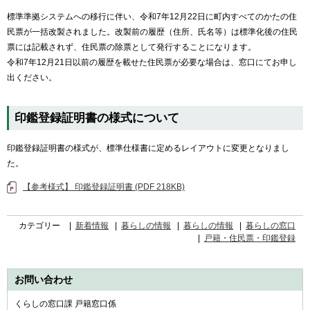
標準準拠システムへの移行に伴い、令和7年12月22日に町内すべてのかたの住
民票が一括改製されました。改製前の履歴（住所、氏名等）は標準化後の住民
票には記載されず、住民票の除票として発行することになります。
令和7年12月21日以前の履歴を載せた住民票が必要な場合は、窓口にてお申し
出ください。
印鑑登録証明書の様式について
印鑑登録証明書の様式が、標準仕様書に定めるレイアウトに変更となりまし
た。
【参考様式】 印鑑登録証明書 (PDF 218KB)
カテゴリー
新着情報
暮らしの情報
暮らしの情報
暮らしの窓口
戸籍・住民票・印鑑登録
お問い合わせ
くらしの窓口課 戸籍窓口係