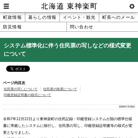
本
文
Men
btnS
北海道 東神楽町 Hokkaido Higashika
メ
町政情報
暮らしの情報
イベント・観光
町長へのメール
へ
u
ettin
防災情報
問い合わせ
ニ
g
メ
ュ
ニ
システム標準化に伴う住民票の写しなどの様式変更
ュ
ー
について
ー
へ
ページ内目次
住民票の写しについて
住民票の除票について
印鑑登録証明書の様式について
2025年7月30日
令和7年12月22日より東神楽町の住民記録・印鑑登録システムが国の標準仕様
書に準拠したシステムに移行し、住民票の写し、印鑑登録証明書等の様式が変
更となりました。