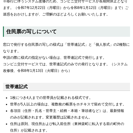
※移行に伴うシステム改修のため、コンビニ交付サービスが長期間休止となり
ます。（令和7年12月22日（月曜日）から令和8年1月12日（月曜日）まで）ご
迷惑をおかけしますが、ご理解のほどよろしくお願いいたします。
住民票の写しについて
窓口で発行する住民票の写しの様式は「世帯連記式」と「個人形式」の2種類に
なります。
申請の際に様式の指定がない場合は、世帯連記式で発行します。
コンビニ交付サービスでは、世帯連記式のみでの発行となります。（システム
改修後、令和8年1月13日（火曜日）から）
世帯連記式
1枚につき4人までの世帯員が記載される様式です。
世帯が5人以上の場合は、複数枚の帳票をホチキスで留めて交付します。
各項目（住所・氏名・世帯主・続柄・本籍・筆頭者など）は、最新情報
のみが記載されます。変更履歴は記載されません。
住所は原則、現住所および転入前住所（東神楽町に転入する前の町外の
住所）が記載されます。