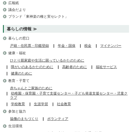
広報紙
議会だより
ブランド「東神楽の種と実セレクト」
暮らしの情報
暮らしの窓口
戸籍・住民票・印鑑登録
年金・国保
税金
マイナンバー
健康・福祉
ひとり親家庭や生活に困っているかたのために
障がいのあるかたのために
高齢者のために
福祉サービス
健康のために
教育・子育て
赤ちゃんとご家族のために
幼稚園・保育園・子育て支援センター・子ども発達支援センター・児童ク
ラブ
学校教育
生涯学習
社会教育
参加と協力
協働のまちづくり
ボランティア
生活環境