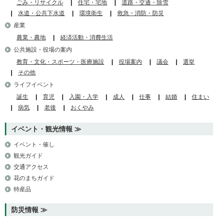
ごみ・リサイクル
住宅・宅地
道路・交通・除雪
水道・公共下水道
環境衛生
救急・消防・防災
産業
農業・農地
経済活動・消費生活
公共施設・役場の案内
教育・文化・スポーツ・医療施設
役場案内
議会
選挙
その他
ライフイベント
誕生
育児
入園・入学
成人
仕事
結婚
住まい
病気
老後
おくやみ
イベント・観光情報
イベント・催し
観光ガイド
交通アクセス
花のまちガイド
特産品
防災情報