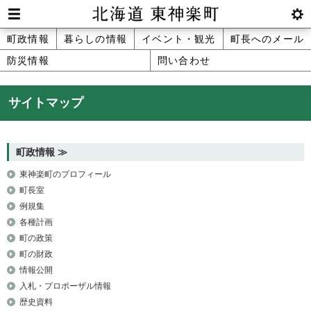
本
文
Men
btnS
北海道 東神楽町 Hokkaido Higashika
メ
町政情報
暮らしの情報
イベント・観光
町長へのメール
へ
u
ettin
防災情報
問い合わせ
ニ
g
メ
ュ
ニ
サイトマップ
ュ
ー
ー
へ
町政情報
東神楽町のプロフィール
町長室
例規集
各種計画
町の政策
町の財政
情報公開
入札・プロポーザル情報
歴史資料