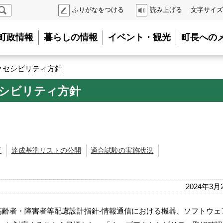
検
ふりがなをつける
読み上げる
文字サイズ
索
町政情報
暮らしの情報
イベント・観光
町長への
クセシビリティ方針
シビリティ方針
度
達成基準リストの公開
適合試験の実施状況
2024年3月
:2016 高齢者・障害者等配慮設計指針-情報通信における機器、ソフトウ