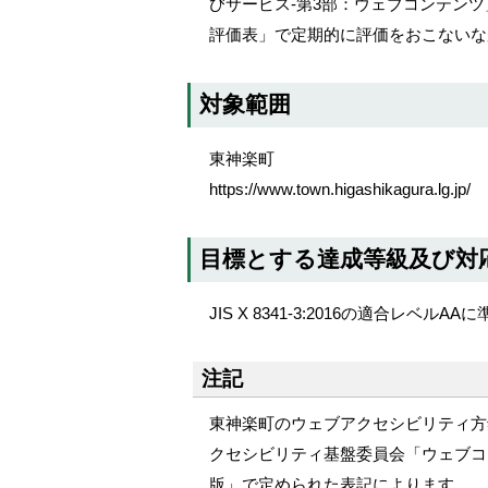
びサービス-第3部：ウェブコンテン
メ
評価表」で定期的に評価をおこないな
ニ
ュ
対象範囲
ー
へ
東神楽町
https://www.town.higashikagura.lg.jp/
目標とする達成等級及び対
JIS X 8341-3:2016の適合レベ
注記
東神楽町のウェブアクセシビリティ方
クセシビリティ基盤委員会「ウェブコンテンツの
版」で定められた表記によります。