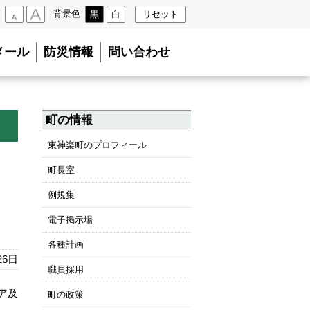
背景色
黒
白
リセット
小
大
メール
防災情報
問い合わせ
町の情報
東神楽町のプロフィール
町長室
例規集
電子掲示場
各種計画
26日
職員採用
ェア及
町の政策