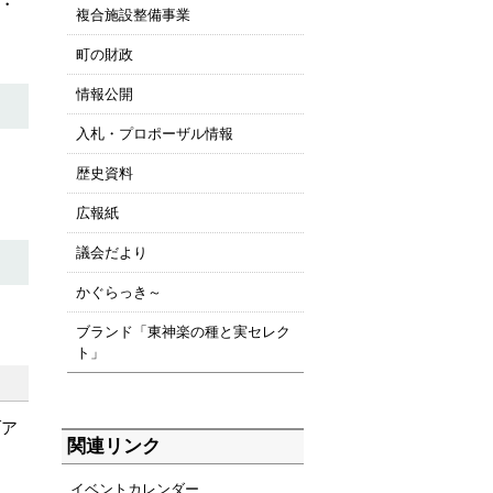
・
複合施設整備事業
町の財政
情報公開
入札・プロポーザル情報
歴史資料
広報紙
議会だより
かぐらっき～
ブランド「東神楽の種と実セレク
ト」
ブア
関連リンク
イベントカレンダー