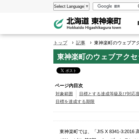
本
設
Select Language
▼
文
定
へ
メ
ニ
›
›
トップ
記事
東神楽町のウェブア
ュ
ペ
東神楽町のウェブアクセ
ー
ー
へ
ジ
の
ト
ページ内目次
ッ
対象範囲
目標とする達成等級及び対応
目標を達成する期限
プ
へ
本
文
東神楽町では、「JIS X 8341-3
へ