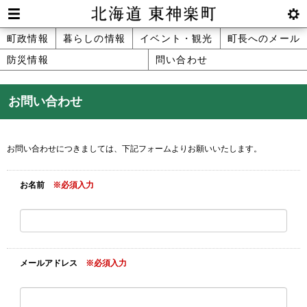
本
文
Men
btnS
北海道 東神楽町 Hokkaido Higashika
メ
町政情報
暮らしの情報
イベント・観光
町長へのメール
へ
u
ettin
防災情報
問い合わせ
ニ
g
メ
ュ
ニ
お問い合わせ
ュ
ー
ー
へ
お問い合わせにつきましては、下記フォームよりお願いいたします。
お名前
※必須入力
メールアドレス
※必須入力