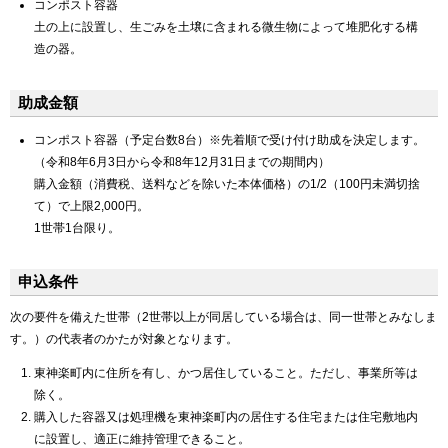
コンポスト容器
土の上に設置し、生ごみを土壌に含まれる微生物によって堆肥化する構
造の器。
助成金額
コンポスト容器（予定台数8台）※先着順で受け付け助成を決定します。
（令和8年6月3日から令和8年12月31日までの期間内）
購入金額（消費税、送料などを除いた本体価格）の1/2（100円未満切捨
て）で上限2,000円。
1世帯1台限り。
申込条件
次の要件を備えた世帯（2世帯以上が同居している場合は、同一世帯とみなしま
す。）の代表者のかたが対象となります。
東神楽町内に住所を有し、かつ居住していること。ただし、事業所等は
除く。
購入した容器又は処理機を東神楽町内の居住する住宅または住宅敷地内
に設置し、適正に維持管理できること。