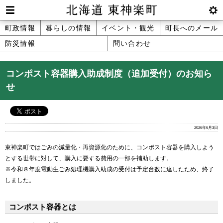
本
文
Men
btnS
北海道 東神楽町 Hokkaido Higashika
メ
町政情報
暮らしの情報
イベント・観光
町長へのメール
へ
u
ettin
防災情報
問い合わせ
ニ
g
メ
ュ
ニ
コンポスト容器購入助成制度（追加受付）のお知ら
ュ
ー
せ
ー
へ
2026年6月3日
東神楽町ではごみの減量化・再資源化のために、コンポスト容器を購入しよう
とする世帯に対して、購入に要する費用の一部を補助します。
※令和８年度電動生ごみ処理機購入助成の受付は予定台数に達したため、終了
しました。
コンポスト容器とは