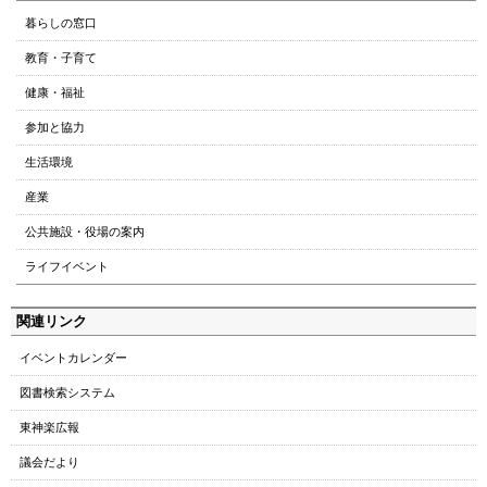
ー
暮らしの窓口
ジ
教育・子育て
の
ト
健康・福祉
ッ
参加と協力
プ
へ
生活環境
本
産業
文
へ
公共施設・役場の案内
メ
ライフイベント
ニ
ュ
関連リンク
ー
へ
イベントカレンダー
図書検索システム
東神楽広報
議会だより