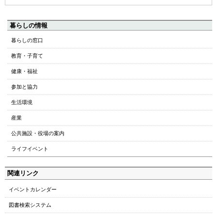
ペ
暮らしの情報
ー
暮らしの窓口
ジ
教育・子育て
の
ト
健康・福祉
ッ
参加と協力
プ
へ
生活環境
本
産業
文
へ
公共施設・役場の案内
メ
ライフイベント
ニ
ュ
関連リンク
ー
へ
イベントカレンダー
図書検索システム