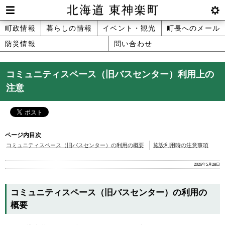
本
文
Men
btnS
北海道 東神楽町 Hokkaido Higashika
メ
町政情報
暮らしの情報
イベント・観光
町長へのメール
へ
u
ettin
防災情報
問い合わせ
ニ
g
メ
ュ
ニ
コミュニティスペース（旧バスセンター）利用上の
ュ
ー
注意
ー
へ
ページ内目次
コミュニティスペース（旧バスセンター）の利用の概要
施設利用時の注意事項
2026年5月28日
コミュニティスペース（旧バスセンター）の利用の
概要