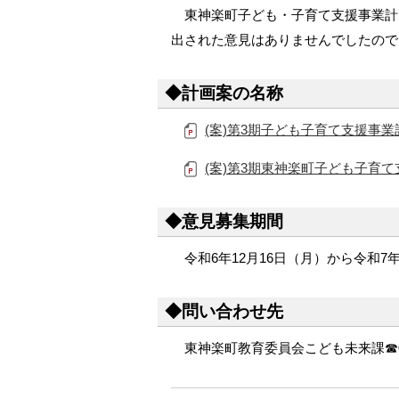
東神楽町子ども・子育て支援事業計
メ
出された意見はありませんでしたので
ニ
ュ
◆計画案の名称
ー
へ
(案)第3期子ども子育て支援事業計画(
(案)第3期東神楽町子ども子育て支援
◆意見募集期間
令和6年12月16日（月）から令和7年
◆問い合わせ先
東神楽町教育委員会こども未来課☎0166