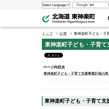
本
設
Select Language
▼
文
定
へ
メ
ニ
›
›
トップ
記事
東神楽町子ども・子
ュ
ペ
東神楽町子ども・子育て
ー
ー
へ
ジ
の
ト
ページ内目次
ッ
東神楽町子ども・子育て支援事業計画の意
プ
へ
本
東神楽町子ども・子育て支
文
へ