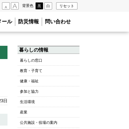
背景色
黒
白
リセット
小
大
メール
防災情報
問い合わせ
暮らしの情報
暮らしの窓口
教育・子育て
健康・福祉
参加と協力
23日
生活環境
産業
公共施設・役場の案内