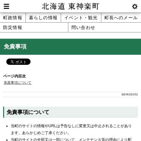
本
文
Men
btnS
北海道 東神楽町 Hokkaido Higashika
メ
町政情報
暮らしの情報
イベント・観光
町長へのメール
へ
u
ettin
防災情報
問い合わせ
ニ
g
メ
ュ
ニ
免責事項
ュ
ー
ー
へ
ページ内目次
免責事項について
2017年3月27日
免責事項について
当町のサイトの情報やURLは予告なしに変更又は中止されることがあり
ます。あらかじめご了承ください。
当町のサイトの全部又は一部について、メンテナンス等の理由により配