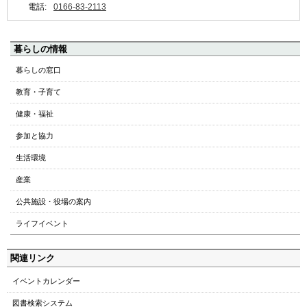
電話:
0166-83-2113
ペ
暮らしの情報
ー
暮らしの窓口
ジ
教育・子育て
の
ト
健康・福祉
ッ
参加と協力
プ
へ
生活環境
本
産業
文
へ
公共施設・役場の案内
メ
ライフイベント
ニ
ュ
関連リンク
ー
へ
イベントカレンダー
図書検索システム