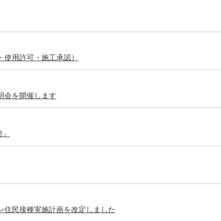
・使用許可・施工承認）
明会を開催します
館」
ン住民接種実施計画を改定しました