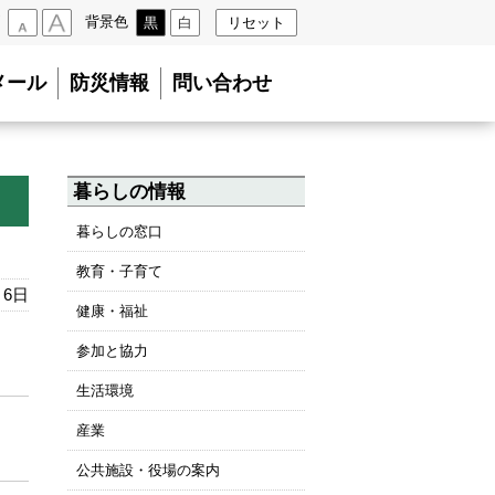
背景色
黒
白
リセット
小
大
メール
防災情報
問い合わせ
暮らしの情報
暮らしの窓口
教育・子育て
月6日
健康・福祉
参加と協力
生活環境
産業
公共施設・役場の案内