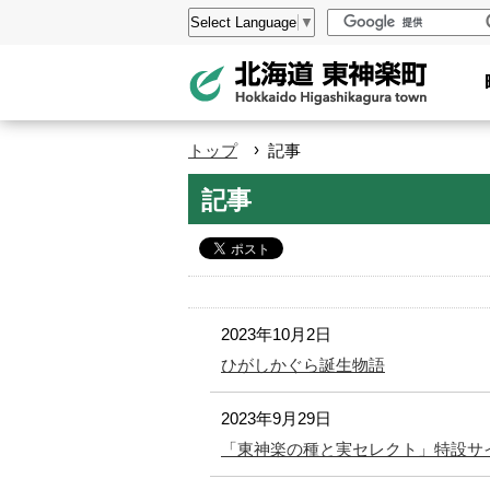
本
設
Select Language
▼
文
定
へ
メ
ニ
›
トップ
記事
ュ
ペ
記事
ー
ー
へ
ジ
の
ト
ッ
2023年10月2日
プ
ひがしかぐら誕生物語
へ
2023年9月29日
本
「東神楽の種と実セレクト」特設サ
文
へ