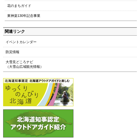
へ
花のまちガイド
本
東神楽130年記念事業
文
へ
メ
関連リンク
ニ
イベントカレンダー
ュ
ー
防災情報
へ
大雪見どころナビ
（大雪山広域観光情報）