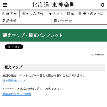
本
文
Men
btnS
北海道 東神楽町 Hokkaido Higashika
メ
町政情報
暮らしの情報
イベント・観光
町長へのメール
へ
u
ettin
防災情報
問い合わせ
ニ
g
メ
ュ
ニ
観光マップ・観光パンフレット
ュ
ー
ー
へ
2022年11月10日
観光マップ
施設や撮影ポイントなどを一覧と地図から探すことができます。
東神楽観光マップ
キーワードと施設の種類を選んで検索できます。
東神楽観光マップ検索