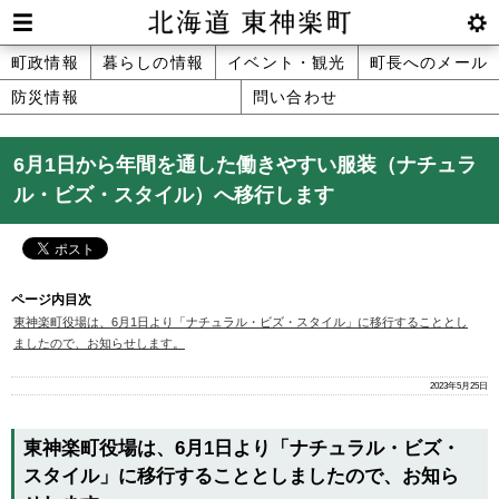
本
文
Men
btnS
北海道 東神楽町 Hokkaido Higashika
メ
町政情報
暮らしの情報
イベント・観光
町長へのメール
へ
u
ettin
防災情報
問い合わせ
ニ
g
メ
ュ
ニ
6月1日から年間を通した働きやすい服装（ナチュラ
ュ
ー
ル・ビズ・スタイル）へ移行します
ー
へ
ページ内目次
東神楽町役場は、6月1日より「ナチュラル・ビズ・スタイル」に移行することとし
ましたので、お知らせします。
2023年5月25日
東神楽町役場は、6月1日より「ナチュラル・ビズ・
スタイル」に移行することとしましたので、お知ら