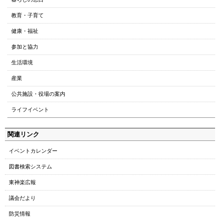
ジ
教育・子育て
の
ト
健康・福祉
ッ
参加と協力
プ
へ
生活環境
本
産業
文
へ
公共施設・役場の案内
メ
ライフイベント
ニ
ュ
関連リンク
ー
へ
イベントカレンダー
図書検索システム
東神楽広報
議会だより
防災情報