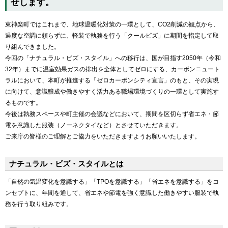
せします。
東神楽町ではこれまで、地球温暖化対策の一環として、CO2削減の観点から、
過度な空調に頼らずに、軽装で執務を行う「クールビズ」に期間を指定して取
り組んできました。
今回の「ナチュラル・ビズ・スタイル」への移行は、国が目指す2050年（令和
32年）までに温室効果ガスの排出を全体としてゼロにする、カーボンニュート
ラルにおいて、本町が推進する「ゼロカーボンシティ宣言」のもと、その実現
に向けて、意識醸成や働きやすく活力ある職場環境づくりの一環として実施す
るものです。
今後は執務スペースや町主催の会議などにおいて、期間を区切らず省エネ・節
電を意識した服装（ノーネクタイなど）とさせていただきます。
ご来庁の皆様のご理解とご協力をいただきますようお願いいたします。
ナチュラル・ビズ・スタイルとは
「自然の気温変化を意識する」「TPOを意識する」「省エネを意識する」をコ
ンセプトに、年間を通して、省エネや節電を強く意識した働きやすい服装で執
務を行う取り組みです。