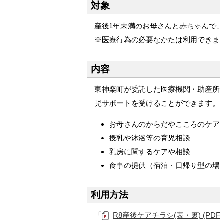
対象
メ
ニ
産後1年未満のお母さんと赤ちゃんで
ュ
※医療行為の必要なかたは利用できま
ー
へ
内容
東神楽町が委託した医療機関・助産所
児サポートを受けることができます
お母さんのからだやこころのケ
授乳や沐浴等の育児相談
乳房に関するケアや相談
食事の提供（宿泊・日帰り型の場
利用方法
「
R8産後ケアチラシ(表・裏) (PDF 