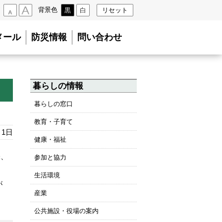
背景色
黒
白
リセット
小
大
メール
防災情報
問い合わせ
暮らしの情報
暮らしの窓口
教育・子育て
月1日
健康・福祉
味、
参加と協力
生活環境
が
産業
公共施設・役場の案内