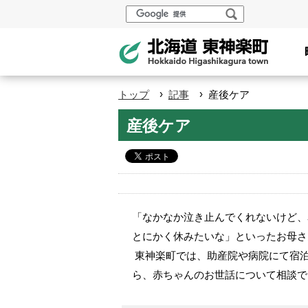
本
設
検
索
文
定
へ
メ
ニ
›
›
トップ
記事
産後ケア
ュ
ペ
産後ケア
ー
ー
へ
ジ
の
ト
ッ
「なかなか泣き止んでくれないけど、
プ
とにかく休みたいな」といったお母さ
へ
東神楽町では、助産院や病院にて宿
本
ら、赤ちゃんのお世話について相談で
文
へ