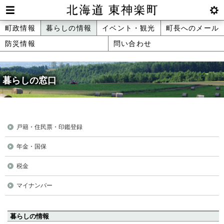
本
文
Men
btnS
北海道 東神楽町 Hokkaido Higashika
メ
町政情報
暮らしの情報
イベント・観光
町長へのメール
へ
u
ettin
防災情報
問い合わせ
ニ
g
メ
ュ
ニ
ュ
暮らしの窓口
ー
ー
へ
戸籍・住民票・印鑑登録
年金・国保
税金
マイナンバー
ペ
暮らしの情報