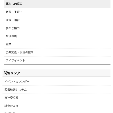
ー
暮らしの窓口
ジ
教育・子育て
の
ト
健康・福祉
ッ
参加と協力
プ
へ
生活環境
本
産業
文
へ
公共施設・役場の案内
メ
ライフイベント
ニ
ュ
関連リンク
ー
へ
イベントカレンダー
図書検索システム
東神楽広報
議会だより