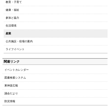
教育・子育て
の
ト
健康・福祉
ッ
参加と協力
プ
へ
生活環境
本
産業
文
へ
公共施設・役場の案内
メ
ライフイベント
ニ
ュ
関連リンク
ー
へ
イベントカレンダー
図書検索システム
東神楽広報
議会だより
防災情報