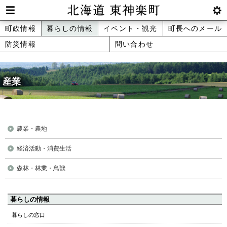
本
文
Men
btnS
北海道 東神楽町 Hokkaido Higashika
メ
町政情報
暮らしの情報
イベント・観光
町長へのメール
へ
u
ettin
防災情報
問い合わせ
ニ
g
メ
ュ
ニ
ュ
産業
ー
ー
へ
農業・農地
経済活動・消費生活
森林・林業・鳥獣
ペ
暮らしの情報
ー
暮らしの窓口
ジ