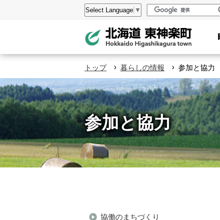
本
設
Select Language
▼
文
定
へ
メ
ニ
›
›
トップ
暮らしの情報
参加と協力
ュ
ー
へ
参加と協力
ペ
ー
協働のまちづくり