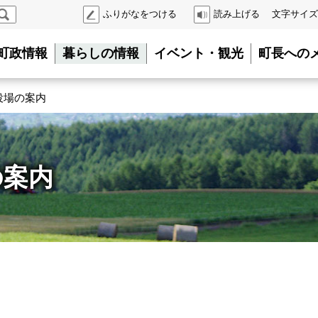
検
ふりがなをつける
読み上げる
文字サイズ
索
町政情報
暮らしの情報
イベント・観光
町長への
役場の案内
の案内