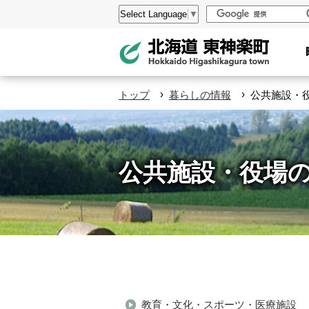
本
設
Select Language
▼
文
定
へ
メ
ニ
›
›
トップ
暮らしの情報
公共施設・
ュ
ー
へ
公共施設・役場
ペ
ー
教育・文化・スポーツ・医療施設