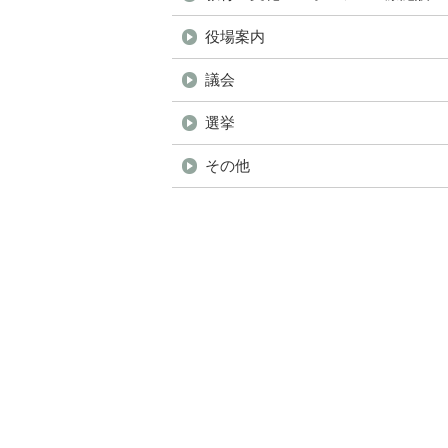
ジ
役場案内
の
ト
議会
ッ
選挙
プ
へ
その他
本
文
へ
メ
ニ
ュ
ー
へ