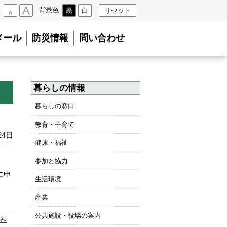
背景色
黒
白
リセット
小
大
メール
防災情報
問い合わせ
暮らしの情報
暮らしの窓口
教育・子育て
24日
健康・福祉
ま
参加と協力
に申
生活環境
産業
公共施設・役場の案内
み