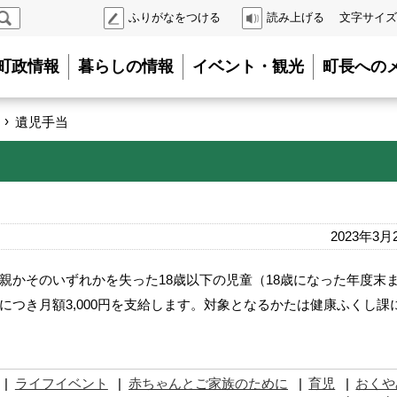
検
ふりがなをつける
読み上げる
文字サイズ
索
町政情報
暮らしの情報
イベント・観光
町長への
›
遺児手当
2023年3月
親かそのいずれかを失った18歳以下の児童（18歳になった年度末
につき月額3,000円を支給します。対象となるかたは健康ふくし課
ライフイベント
赤ちゃんとご家族のために
育児
おくや