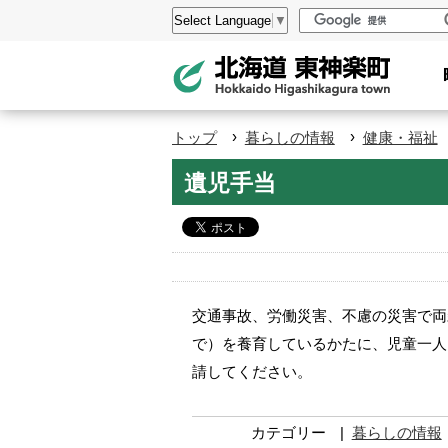
本
設
Select Language
▼
文
定
へ
メ
ニ
›
›
トップ
暮らしの情報
健康・福祉
ュ
ペ
遺児手当
ー
ー
へ
ジ
の
ト
ッ
交通事故、労働災害、不慮の災害で両
プ
で）を養育しているかたに、児童一人
へ
請してください。
本
文
カテゴリー
暮らしの情報
へ