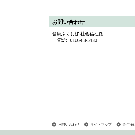
メ
ニ
お問い合わせ
ュ
ー
健康ふくし課 社会福祉係
へ
電話:
0166-83-5430
お問い合わせ
サイトマップ
著作権