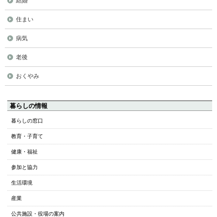
結婚
住まい
病気
老後
おくやみ
ペ
暮らしの情報
ー
暮らしの窓口
ジ
教育・子育て
の
ト
健康・福祉
ッ
参加と協力
プ
へ
生活環境
本
産業
文
へ
公共施設・役場の案内