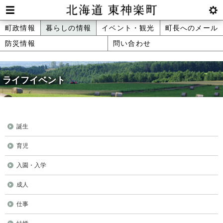
本
文
Men
btnS
北海道 東神楽町 Hokkaido Higashika
メ
町政情報
暮らしの情報
イベント・観光
町長へのメール
へ
u
ettin
防災情報
問い合わせ
ニ
g
メ
ュ
ニ
ュ
ライフイベント
ー
ー
へ
誕生
育児
入園・入学
成人
仕事