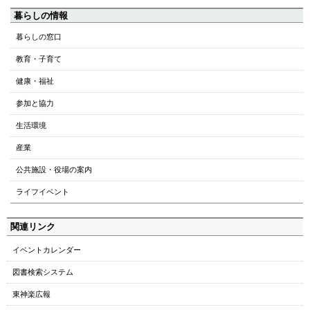
ペ
暮らしの情報
ー
暮らしの窓口
ジ
教育・子育て
の
ト
健康・福祉
ッ
参加と協力
プ
へ
生活環境
本
産業
文
へ
公共施設・役場の案内
メ
ライフイベント
ニ
ュ
関連リンク
ー
へ
イベントカレンダー
図書検索システム
東神楽広報