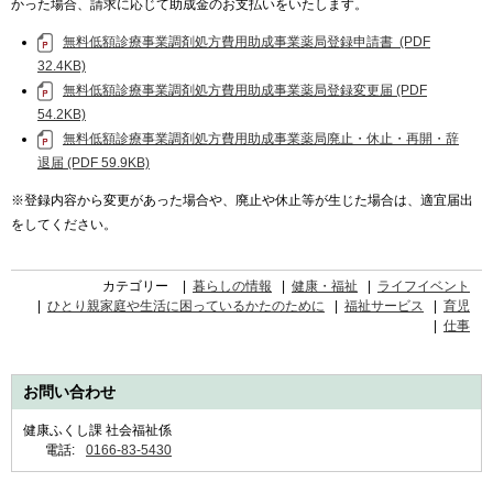
かった場合、請求に応じて助成金のお支払いをいたします。
無料低額診療事業調剤処方費用助成事業薬局登録申請書 (PDF
32.4KB)
無料低額診療事業調剤処方費用助成事業薬局登録変更届 (PDF
54.2KB)
無料低額診療事業調剤処方費用助成事業薬局廃止・休止・再開・辞
退届 (PDF 59.9KB)
※登録内容から変更があった場合や、廃止や休止等が生じた場合は、適宜届出
をしてください。
カテゴリー
暮らしの情報
健康・福祉
ライフイベント
ひとり親家庭や生活に困っているかたのために
福祉サービス
育児
仕事
お問い合わせ
健康ふくし課 社会福祉係
電話:
0166-83-5430