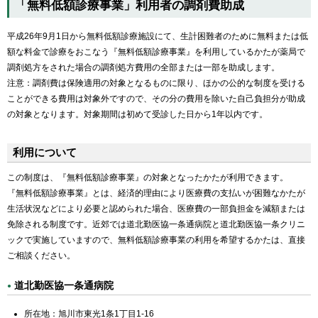
「無料低額診療事業」利用者の調剤費助成
平成26年9月1日から無料低額診療施設にて、生計困難者のために無料または低
額な料金で診療をおこなう『無料低額診療事業』を利用しているかたが薬局で
調剤処方をされた場合の調剤処方費用の全部または一部を助成します。
注意：調剤費は保険適用の対象となるものに限り、ほかの公的な制度を受ける
ことができる費用は対象外ですので、その分の費用を除いた自己負担分が助成
の対象となります。対象期間は初めて受診した日から1年以内です。
利用について
この制度は、『無料低額診療事業』の対象となったかたが利用できます。
『無料低額診療事業』とは、経済的理由により医療費の支払いが困難なかたが
生活状況などにより必要と認められた場合、医療費の一部負担金を減額または
免除される制度です。近郊では道北勤医協一条通病院と道北勤医協一条クリニ
ックで実施していますので、無料低額診療事業の利用を希望するかたは、直接
ご相談ください。
道北勤医協一条通病院
所在地：旭川市東光1条1丁目1-16