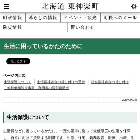
本
文
Men
btnS
北海道 東神楽町 Hokkaido Higashika
メ
町政情報
暮らしの情報
イベント・観光
町長へのメール
へ
u
ettin
防災情報
問い合わせ
ニ
g
メ
ュ
ニ
生活に困っているかたのために
ュ
ー
ー
へ
ページ内目次
生活保護について
生活福祉資金の貸し付けの受付
社会福祉資金の貸し付け
「無料低額診療事業」利用者の調剤費助成
2023年2月2日
生活保護について
生活費などに困っているかたに、一定の基準に従って最低限度の生活を保障
し、自立に向けて援助する制度です。生活、住宅、義務教育、医療、出産、生