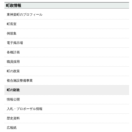
ペ
町政情報
ー
東神楽町のプロフィール
ジ
町長室
の
ト
例規集
ッ
電子掲示場
プ
へ
各種計画
本
職員採用
文
へ
町の政策
メ
複合施設整備事業
ニ
ュ
町の財政
ー
情報公開
へ
入札・プロポーザル情報
歴史資料
広報紙