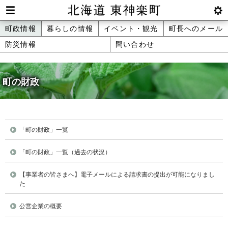
本
文
Men
btnS
北海道 東神楽町 Hokkaido Higashika
メ
町政情報
暮らしの情報
イベント・観光
町長へのメール
へ
u
ettin
防災情報
問い合わせ
ニ
g
メ
ュ
ニ
ュ
町の財政
ー
ー
へ
「町の財政」一覧
「町の財政」一覧（過去の状況）
【事業者の皆さまへ】電子メールによる請求書の提出が可能になりまし
た
公営企業の概要