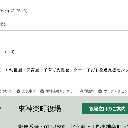
の公示について
相談
について
›
て
幼稚園・保育園・子育て支援センター・子ども発達支援セン
について
免責事項
東神楽町リンクサイト利用規約
ウェブアクセシ
東神楽町役場
役場窓口のご案内
郵便番号：071-1592
北海道上川郡東神楽町南1