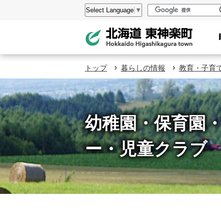
本
設
Select Language
▼
文
定
へ
メ
ニ
›
›
トップ
暮らしの情報
教育・子育
ュ
ー
へ
幼稚園・保育園
ー・児童クラブ