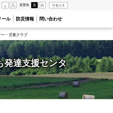
背景色
黒
白
リセット
小
大
メール
防災情報
問い合わせ
ター・児童クラブ
も発達支援センタ