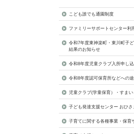
ペ
ー
こども誰でも通園制度
ジ
の
ファミリーサポートセンター利
ト
令和7年度東神楽町・東川町子ど
ッ
結果のお知らせ
プ
へ
令和8年度児童クラブ入所申し
本
文
令和8年度認可保育所などへの
へ
児童クラブ(学童保育）・すまい
メ
ニ
子ども発達支援センター おひさ
ュ
ー
子育てに関する各種事業・保育
へ