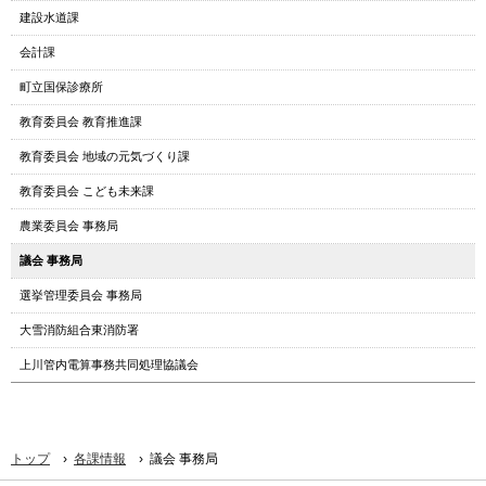
へ
建設水道課
メ
会計課
ニ
ュ
町立国保診療所
ー
教育委員会 教育推進課
へ
教育委員会 地域の元気づくり課
教育委員会 こども未来課
農業委員会 事務局
議会 事務局
選挙管理委員会 事務局
大雪消防組合東消防署
上川管内電算事務共同処理協議会
›
›
トップ
各課情報
議会 事務局