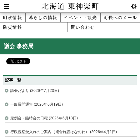
本
文
Men
btnS
北海道 東神楽町 Hokkaido Higashika
メ
町政情報
暮らしの情報
イベント・観光
町長へのメール
へ
u
ettin
防災情報
問い合わせ
ニ
g
メ
ュ
ニ
議会 事務局
ュ
ー
ー
へ
記事一覧
議会だより (2026年7月23日)
一般質問通告 (2026年6月19日)
定例会・臨時会の日程 (2026年6月18日)
行政視察受入れのご案内（複合施設はなのわ） (2026年4月1日)