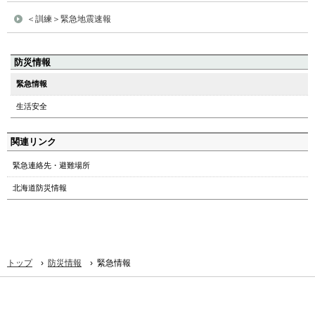
＜訓練＞緊急地震速報
ペ
防災情報
ー
緊急情報
ジ
生活安全
の
ト
ッ
関連リンク
プ
緊急連絡先・避難場所
へ
本
北海道防災情報
文
へ
メ
ニ
ュ
›
›
トップ
防災情報
緊急情報
ー
へ