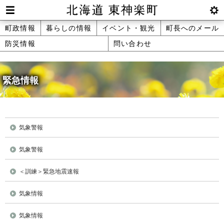
本
文
Men
btnS
北海道 東神楽町 Hokkaido Higashika
メ
町政情報
暮らしの情報
イベント・観光
町長へのメール
へ
u
ettin
防災情報
問い合わせ
ニ
g
メ
ュ
ニ
ュ
緊急情報
ー
ー
へ
気象警報
気象警報
＜訓練＞緊急地震速報
気象情報
気象情報