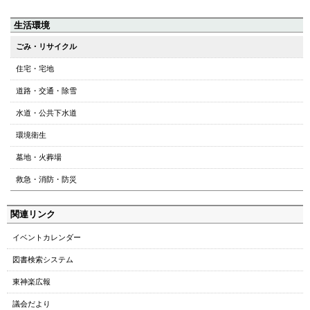
ペ
生活環境
ー
ごみ・リサイクル
ジ
住宅・宅地
の
ト
道路・交通・除雪
ッ
水道・公共下水道
プ
へ
環境衛生
本
墓地・火葬場
文
へ
救急・消防・防災
メ
ニ
関連リンク
ュ
ー
イベントカレンダー
へ
図書検索システム
東神楽広報
議会だより