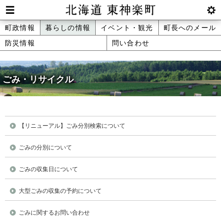
本
文
Men
btnS
北海道 東神楽町 Hokkaido Higashika
メ
町政情報
暮らしの情報
イベント・観光
町長へのメール
へ
u
ettin
防災情報
問い合わせ
ニ
g
メ
ュ
ニ
ュ
ごみ・リサイクル
ー
ー
へ
【リニューアル】ごみ分別検索について
ごみの分別について
ごみの収集日について
大型ごみの収集の予約について
ごみに関するお問い合わせ