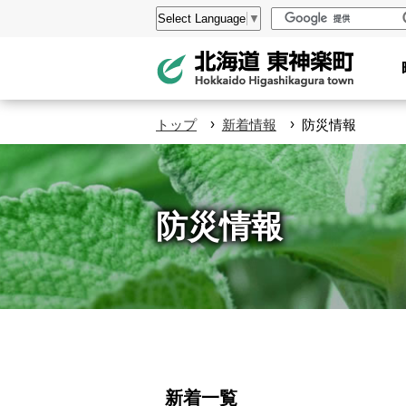
本
設
Select Language
▼
文
定
へ
メ
ニ
›
›
トップ
新着情報
防災情報
ュ
ー
へ
防災情報
ペ
ー
新着一覧