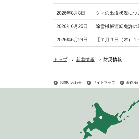
ジ
の
2026年8月8日
クマの出没状況につ
ト
2026年6月25日
除雪機械運転免許の
ッ
プ
2026年6月24日
【７月９日（木）１
へ
本
›
›
トップ
新着情報
防災情報
文
へ
メ
お問い合わせ
サイトマップ
著作権
ニ
ュ
ー
へ