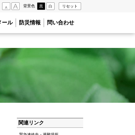
背景色
黒
白
リセット
小
大
メール
防災情報
問い合わせ
関連リンク
緊急連絡先・避難場所