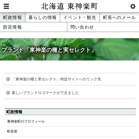
本
文
Men
btnS
北海道 東神楽町 Hokkaido Higashika
メ
町政情報
暮らしの情報
イベント・観光
町長へのメール
へ
u
ettin
防災情報
問い合わせ
ニ
g
メ
ュ
ニ
ュ
ブランド「東神楽の種と実セレクト」
ー
ー
へ
「東神楽の種と実セレクト」特設サイトへのリンク先
新しいブランドロゴマークができました
ペ
町政情報
ー
東神楽町のプロフィール
ジ
町長室
の
ト