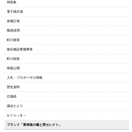
例規集
ッ
電子掲示場
プ
へ
各種計画
本
職員採用
文
へ
町の政策
メ
複合施設整備事業
ニ
ュ
町の財政
ー
情報公開
へ
入札・プロポーザル情報
歴史資料
広報紙
議会だより
かぐらっき～
ブランド「東神楽の種と実セレクト」