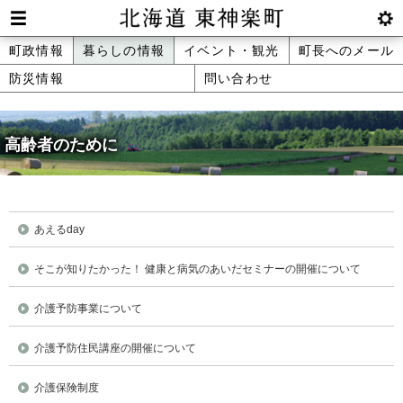
本
文
Men
btnS
北海道 東神楽町 Hokkaido Higashika
メ
町政情報
暮らしの情報
イベント・観光
町長へのメール
へ
u
ettin
防災情報
問い合わせ
ニ
g
メ
ュ
ニ
ュ
高齢者のために
ー
ー
へ
あえるday
そこが知りたかった！ 健康と病気のあいだセミナーの開催について
介護予防事業について
介護予防住民講座の開催について
介護保険制度