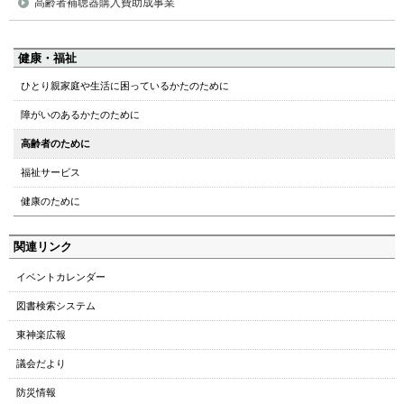
高齢者補聴器購入費助成事業
ペ
健康・福祉
ー
ひとり親家庭や生活に困っているかたのために
ジ
障がいのあるかたのために
の
ト
高齢者のために
ッ
福祉サービス
プ
へ
健康のために
本
文
関連リンク
へ
メ
イベントカレンダー
ニ
図書検索システム
ュ
ー
東神楽広報
へ
議会だより
防災情報