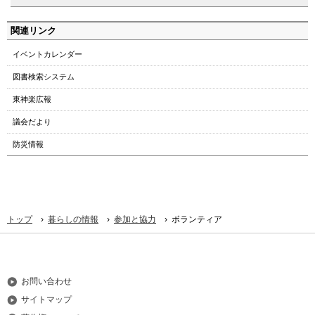
ト
ッ
関連リンク
プ
イベントカレンダー
へ
本
図書検索システム
文
東神楽広報
へ
メ
議会だより
ニ
防災情報
ュ
ー
へ
›
›
›
トップ
暮らしの情報
参加と協力
ボランティア
お問い合わせ
サイトマップ