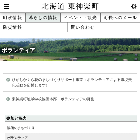
本
文
Men
btnS
北海道 東神楽町 Hokkaido Higashika
メ
町政情報
暮らしの情報
イベント・観光
町長へのメール
へ
u
ettin
防災情報
問い合わせ
ニ
g
メ
ュ
ニ
ュ
ボランティア
ー
ー
へ
ひがしかぐら花のまちづくりサポート事業（ボランティアによる環境美
化活動を応援します）
東神楽町地域学校協働本部 ボランティアの募集
ペ
参加と協力
ー
協働のまちづくり
ジ
ボランティア
の