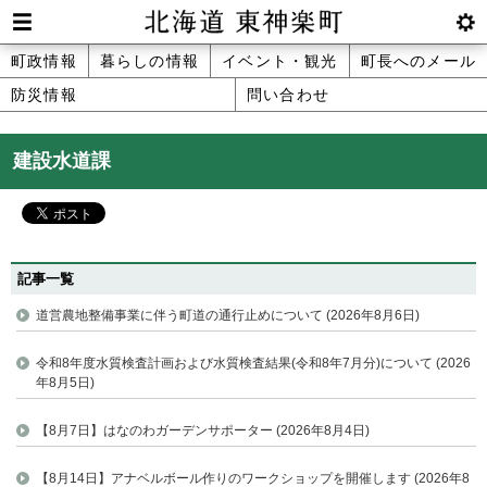
本
文
Men
btnS
北海道 東神楽町 Hokkaido Higashika
メ
町政情報
暮らしの情報
イベント・観光
町長へのメール
へ
u
ettin
防災情報
問い合わせ
ニ
g
メ
ュ
ニ
建設水道課
ュ
ー
ー
へ
記事一覧
道営農地整備事業に伴う町道の通行止めについて (2026年8月6日)
令和8年度水質検査計画および水質検査結果(令和8年7月分)について (2026
年8月5日)
【8月7日】はなのわガーデンサポーター (2026年8月4日)
【8月14日】アナベルボール作りのワークショップを開催します (2026年8