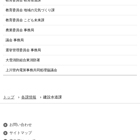
教育委員会 教育推進課
へ
教育委員会 地域の元気づくり課
教育委員会 こども未来課
農業委員会 事務局
議会 事務局
選挙管理委員会 事務局
大雪消防組合東消防署
上川管内電算事務共同処理協議会
›
›
トップ
各課情報
建設水道課
お問い合わせ
サイトマップ