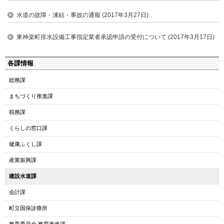
水道の故障・凍結・事故の通報 (2017年3月27日)
東神楽町排水設備工事指定業者承認申請の受付について (2017年3月17日)
ペ
各課情報
ー
総務課
ジ
の
まちづくり推進課
ト
税務課
ッ
プ
くらしの窓口課
へ
健康ふくし課
本
文
産業振興課
へ
建設水道課
メ
会計課
ニ
ュ
町立国保診療所
ー