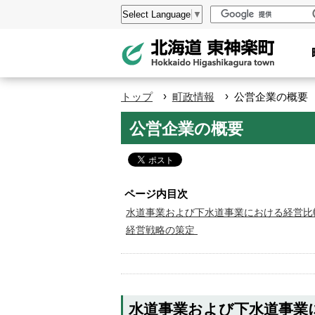
本
設
Select Language
▼
文
定
へ
メ
ニ
›
›
トップ
町政情報
公営企業の概要
ュ
ペ
公営企業の概要
ー
ー
へ
ジ
の
ト
ページ内目次
ッ
水道事業および下水道事業における経営比
経営戦略の策定
プ
へ
本
文
水道事業および下水道事業
へ