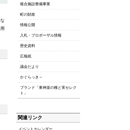
複合施設整備事業
町の財政
較な
情報公開
活用
入札・プロポーザル情報
歴史資料
広報紙
議会だより
かぐらっき～
ブランド「東神楽の種と実セレク
ト」
関連リンク
イベントカレンダー