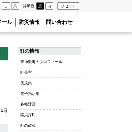
背景色
黒
白
リセット
小
大
メール
防災情報
問い合わせ
町の情報
東神楽町のプロフィール
町長室
例規集
電子掲示場
各種計画
月9日
職員採用
町の政策