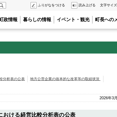
検
ふりがなをつける
読み上げる
文字サイズ
索
町政情報
暮らしの情報
イベント・観光
町長への
較分析表の公表
地方公営企業の抜本的な改革等の取組状況
2026年3
における経営比較分析表の公表