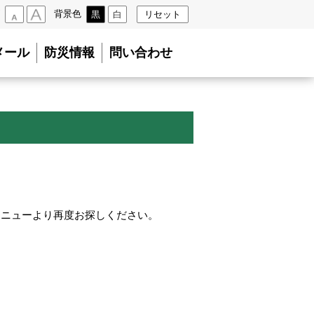
背景色
黒
白
リセット
小
大
メール
防災情報
問い合わせ
メニューより再度お探しください。