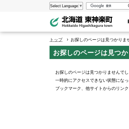
本
設
Select Language
▼
文
定
へ
メ
ニ
›
トップ
お探しのページは見つかりません。 
ュ
お探しのページは見つかりませ
ー
へ
お探しのページは見つかりませんでし
一時的にアクセスできない状態になっ
ブックマーク、他サイトからのリンク