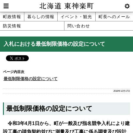
本
文
Men
btnS
北海道 東神楽町 Hokkaido Higashika
メ
町政情報
暮らしの情報
イベント・観光
町長へのメール
へ
u
ettin
防災情報
問い合わせ
ニ
g
メ
ュ
ニ
入札における最低制限価格の設定について
ュ
ー
ー
へ
ページ内目次
最低制限価格の設定について
2018年12月17日
最低制限価格の設定について
令和3年4月1日から、町が一般及び指名競争入札により建
設工事の請負契約並びに測量及び工事に係る調査及び設計