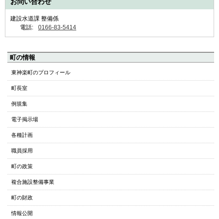
お問い合わせ
建設水道課 整備係
電話:
0166-83-5414
ペ
町の情報
ー
東神楽町のプロフィール
ジ
町長室
の
ト
例規集
ッ
電子掲示場
プ
へ
各種計画
本
職員採用
文
へ
町の政策
メ
複合施設整備事業
ニ
ュ
町の財政
ー
情報公開
へ