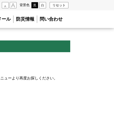
背景色
黒
白
リセット
小
大
メール
防災情報
問い合わせ
メニューより再度お探しください。