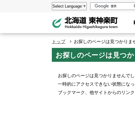
本
設
Select Language
▼
文
定
へ
メ
ニ
›
トップ
お探しのページは見つかりません。 
ュ
お探しのページは見つかりませ
ー
へ
お探しのページは見つかりませんでし
一時的にアクセスできない状態になっ
ブックマーク、他サイトからのリンク