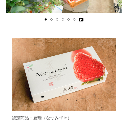
Pa
us
e/
Pl
ay
認定商品：夏瑞（なつみずき）