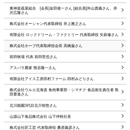
東神楽蔬菜組合 [会長]金田俊一さん [組合員]外山貴義さん、井
沢広隆さん
株式会社オーシャン代表取締役 井上雅之さん
有限会社 ロックドリーム・ファクトリー 代表取締役 矢萩修さん
株式会社ホーブ代表取締役会長 高橋巌さん
前田牧場 代表 前田哲也さん
アスパラ農家 熊谷隆一さん
有限会社アイス工房田村ファーム 田村みどりさん
株式会社ウルエ北海道 食肉事業部・シマチク 食品衛生責任者 島
田豊進さん
北川能園3代目北川智悠さん
山源山下食品株式会社 山下仲秋社長
株式会社匠工芸 代表取締役 桑原義彦さん