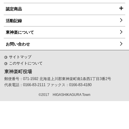
認定商品
雪アスパラ
活動記録
ブルーベリージャム
東神楽について
ドレッシング「月刊生ドレ」
お問い合わせ
ソフトクリームケーキ「かぐら」
サイトマップ
このサイトについて
ミネラルほうれん草
東神楽町役場
ミネラル水菜
郵便番号：071-1592
北海道上川郡東神楽町南1条西1丁目3番2号
代表電話：0166-83-2111
ファックス：0166-83-4180
チョコレート「Docolat（ドコラ）」
©2017 HIGASHIKAGURA Town
東神楽そば
ペ
黒豆カレー
ー
JA東神楽お米（ななつぼし・ゆめぴりか）
ジ