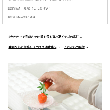
認定商品：夏瑞（なつみずき）
取材日：2018年6月25日
ペ
8年がかりで完成させた 眼も舌も喜ぶ夏イチゴの真打
ー
ジ
繊細な旬の色香を そのまま消費地へ
これからの展望
内
目
次