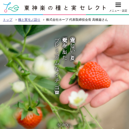
本
メニュー・設定
文
›
›
東神楽の種と実 セレクト
トップ
種と実モノ語り
株式会社ホーブ 代表取締役会長 高橋巌さん
へ
メ
プレミアムなイチゴ「夏瑞」
研究魂が生み出した
北海道の涼しい夏と
ニ
ュ
ー
へ