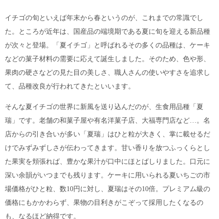
イチゴの旬といえば年末から春というのが、これまでの常識でし
た。ところが近年は、国産品の端境期である夏に旬を迎える新品種
が次々と登場。「夏イチゴ」と呼ばれるその多くの品種は、ケーキ
などの菓子材料の需要に応えて誕生しました。そのため、色や形、
果肉の硬さなどの見た目の美しさ、職人さんの使いやすさを追求し
て、品種改良が行われてきたといいます。
そんな夏イチゴの世界に新風を送り込んだのが、生食用品種「夏
瑞」です。老舗の和菓子屋や有名洋菓子店、大福専門店など…。名
店からの引き合いが多い「夏瑞」はひと粒が大きく、掌に載せるだ
けでみずみずしさが伝わってきます。甘い香りを放つふっくらとし
た果実を頬張れば、豊かな果汁が口中にほとばしりました。口元に
深い余韻がいつまでも残ります。ケーキに用いられる夏いちごの市
場価格がひと粒、数10円に対し、夏瑞はその10倍。プレミアム級の
価格にもかかわらず、果物の目利きがこぞって採用したくなるの
も、なるほど納得です。