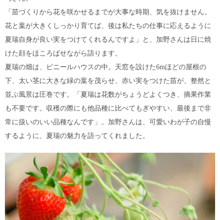
「苗づくりから花を咲かせるまでが大事な時期、気を抜けません。
花と葉が大きくしっかり育てば、後は私たちの仕事に応えるように
夏瑞自身が良い実をつけてくれるんですよ」と、加野さんは日に焼
けた顔をほころばせながら語ります。
夏瑞の畑は、ビニールハウスの中。天窓を設けた6mほどの屋根の
下、太い茎に大きな緑の葉を茂らせ、赤い実をつけた苗が、整然と
並ぶ風景は圧巻です。「夏瑞は花数がちょうどよくつき、摘果作業
も不要です。収穫の際にも他品種に比べてもぎやすい、最後まで非
常に扱いのいい品種なんです」。加野さんは、可愛いわが子の自慢
するように、夏瑞の魅力を語ってくれました。