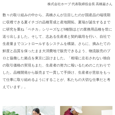
株式会社ホーブ 代表取締役会長 高橋巌さん
数々の取り組みの中から、高橋さんが注目したのが国産品の端境期
に収穫できる夏イチゴの品種育成と産地開拓。夏瑞が誕生するまで
に研究を重ね「ペチカ」シリーズなど8種類ほどの業務用品種を世に
送り出しました。そして、志ある生産者と契約栽培を行い、自社で
生産量までコントロールするシステムを構築。さらに、摘みたての
鮮度と品質を保ったまま大消費地で販売できるよう、物流販売のプ
ロと協働した拠点を東京に設けました。「相場に左右されない独自
の取引価格の実現もまた、生産者の努力に報いるためのこだわりで
した。品種開発から販売まで一貫して手掛け、生産者が意欲をもっ
て仕事に取り組めるようにすることが、私たちの大切な仕事だと考
えています」。