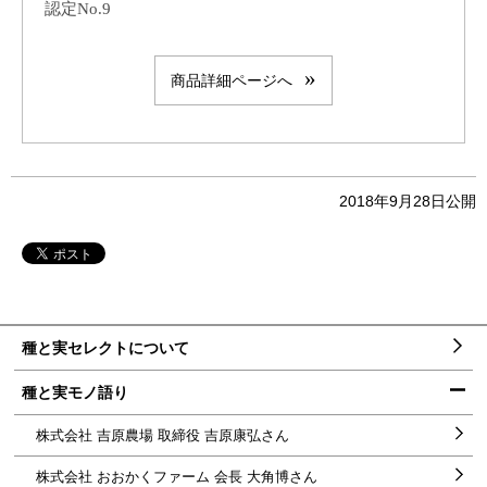
認定No.9
商品詳細ページへ
2018年9月28日
公開
本
メ
種と実セレクトについて
文
ニ
へ
ュ
メ
種と実モノ語り
ー
ニ
ュ
ー
株式会社 吉原農場 取締役 吉原康弘さん
へ
株式会社 おおかくファーム 会長 大角博さん