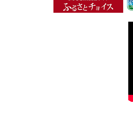
(
外
部
サ
イ
ト
)