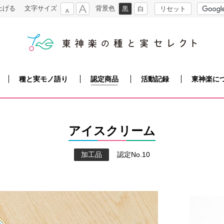
上げる
文字サイズ
背景色
サ
黒
白
リセット
イ
小
大
ト
内
検
東神楽の種と実 セレクト
索
種と実モノ語り
認定商品
活動記録
東神楽に
アイスクリーム
加工品
認定No.10