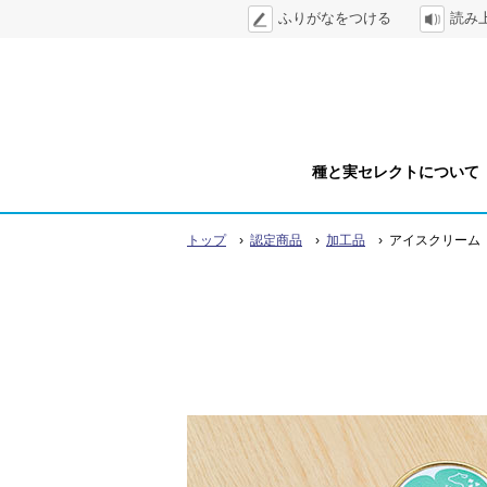
本
ふりがなをつける
読み
ツ
文
ー
へ
ル
メ
ニ
メ
ュ
種と実セレクトについて
ー
ニ
へ
›
›
›
トップ
認定商品
加工品
アイスクリーム
ュ
ー