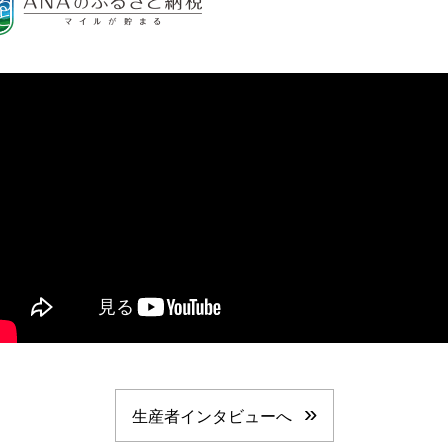
(
外
部
サ
イ
ト
)
生産者インタビューへ