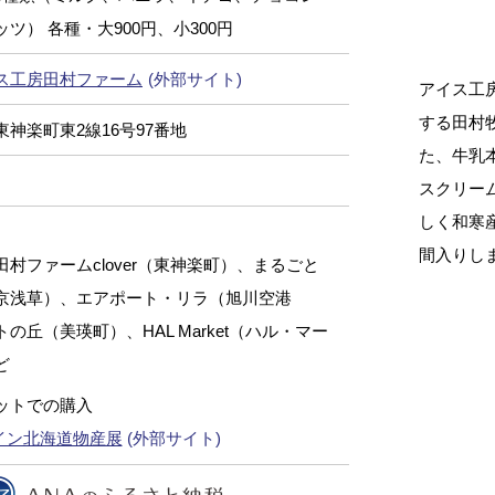
ツ） 各種・大900円、小300円
ス工房田村ファーム
(外部サイト)
アイス工
する田村
神楽町東2線16号97番地
た、牛乳
スクリー
しく和寒
間入りし
村ファームclover（東神楽町）、まるごと
京浅草）、エアポート・リラ（旭川空港
の丘（美瑛町）、HAL Market（ハル・マー
ど
ットでの購入
イン北海道物産展
(外部サイト)