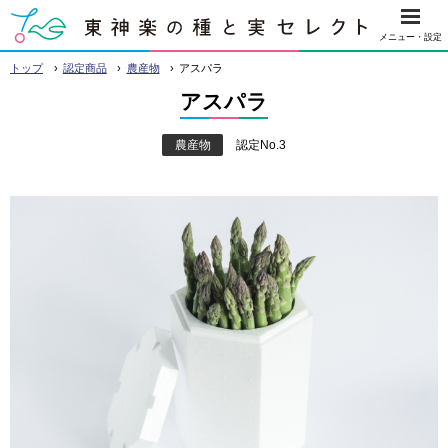
本
メニュー・設定
文
›
›
›
東神楽の種と実 セレクト
トップ
認定商品
農産物
アスパラ
へ
アスパラ
メ
ニ
農産物
認定No.3
ュ
ー
へ