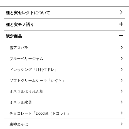
本
メ
種と実セレクトについて
文
ニ
へ
ュ
メ
種と実モノ語り
ー
ニ
ュ
ー
株式会社 吉原農場 取締役 吉原康弘さん
認定商品
へ
株式会社 おおかくファーム 会長 大角博さん
雪アスパラ
東神楽蔬菜組合 [会長]金田俊一さん [組合員]外山貴義さん、井
ブルーベリージャム
沢広隆さん
ドレッシング「月刊生ドレ」
株式会社オーシャン代表取締役 井上雅之さん
ソフトクリームケーキ「かぐら」
有限会社 ロックドリーム・ファクトリー 代表取締役 矢萩修さん
ミネラルほうれん草
株式会社ホーブ代表取締役会長 高橋巌さん
ミネラル水菜
前田牧場 代表 前田哲也さん
チョコレート「Docolat（ドコラ）」
アスパラ農家 熊谷隆一さん
東神楽そば
有限会社アイス工房田村ファーム 田村みどりさん