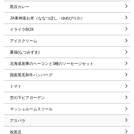
黒豆カレー
株式会社ウルエ北海道 食肉事業部・シマチク 食品衛生責任者 島
田豊進さん
JA東神楽お米（ななつぼし・ゆめぴりか）
北川能園3代目北川智悠さん
イライラBOX
山源山下食品株式会社 山下仲秋社長
アイスクリーム
株式会社匠工芸 代表取締役 桑原義彦さん
夏瑞(なつみずき)
北海道産豚のベーコンと3種のソーセージセット
国産黒毛和牛ハンバーグ
トマト
空の下ビアガーデン
マッシュルームスツール
アスパラ
祝黒豆