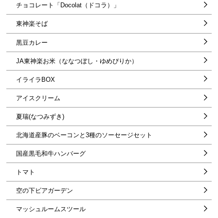
チョコレート「Docolat（ドコラ）」
アスパラ農家 熊谷隆一さん
東神楽そば
有限会社アイス工房田村ファーム 田村みどりさん
黒豆カレー
株式会社ウルエ北海道 食肉事業部・シマチク 食品衛生責任者 島
田豊進さん
JA東神楽お米（ななつぼし・ゆめぴりか）
北川能園3代目北川智悠さん
イライラBOX
山源山下食品株式会社 山下仲秋社長
アイスクリーム
株式会社匠工芸 代表取締役 桑原義彦さん
夏瑞(なつみずき)
北海道産豚のベーコンと3種のソーセージセット
国産黒毛和牛ハンバーグ
トマト
空の下ビアガーデン
マッシュルームスツール