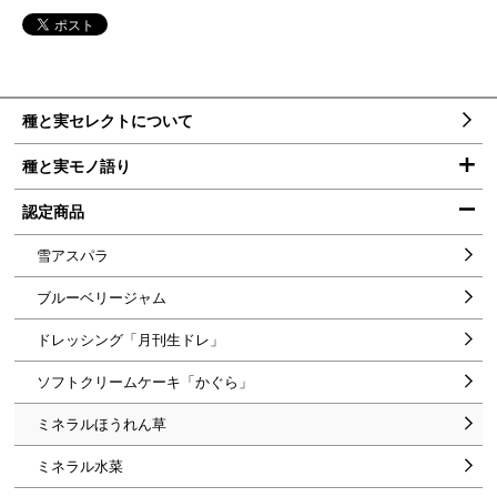
本
メ
種と実セレクトについて
文
ニ
へ
ュ
メ
種と実モノ語り
ー
ニ
ュ
ー
株式会社 吉原農場 取締役 吉原康弘さん
認定商品
へ
株式会社 おおかくファーム 会長 大角博さん
雪アスパラ
東神楽蔬菜組合 [会長]金田俊一さん [組合員]外山貴義さん、井
ブルーベリージャム
沢広隆さん
ドレッシング「月刊生ドレ」
株式会社オーシャン代表取締役 井上雅之さん
ソフトクリームケーキ「かぐら」
有限会社 ロックドリーム・ファクトリー 代表取締役 矢萩修さん
ミネラルほうれん草
株式会社ホーブ代表取締役会長 高橋巌さん
ミネラル水菜
前田牧場 代表 前田哲也さん