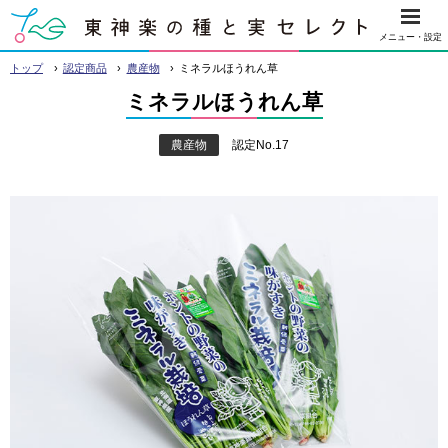
本
メニュー・設定
文
›
›
›
東神楽の種と実 セレクト
トップ
認定商品
農産物
ミネラルほうれん草
へ
ミネラルほうれん草
メ
ニ
農産物
認定No.17
ュ
ー
へ