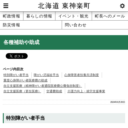
本
文
Men
btnS
北海道 東神楽町 Hokkaido Higashika
メ
町政情報
暮らしの情報
イベント・観光
町長へのメール
へ
u
ettin
防災情報
問い合わせ
ニ
g
メ
ュ
ニ
各種補助や助成
ュ
ー
ー
へ
ページ内目次
特別障がい者手当
障がい児福祉手当
心身障害者扶養共済制度
重度心身障がい者医療費の助成
自立支援医療（精神障がい者通院医療費公費負担制度）
自立支援医療（更生医療）
交通費助成
介護力向上・就労支援事業
2024年6月20日
特別障がい者手当