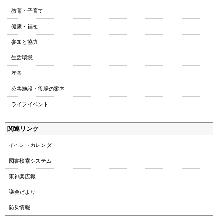
ジ
教育・子育て
の
ト
健康・福祉
ッ
参加と協力
プ
へ
生活環境
本
産業
文
へ
公共施設・役場の案内
メ
ライフイベント
ニ
ュ
関連リンク
ー
へ
イベントカレンダー
図書検索システム
東神楽広報
議会だより
防災情報