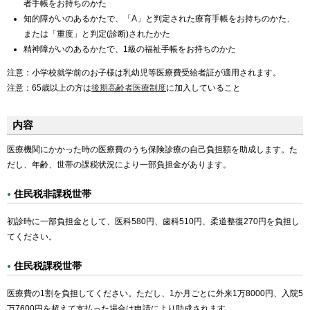
者手帳をお持ちのかた
知的障がいのあるかたで、「A」と判定された療育手帳をお持ちのかた、
または「重度」と判定(診断)されたかた
精神障がいのあるかたで、1級の福祉手帳をお持ちのかた
注意：小学校就学前のお子様は乳幼児等医療費受給者証が適用されます。
注意：65歳以上の方は
後期高齢者医療制度
に加入していること
内容
医療機関にかかった時の医療費のうち保険診療の自己負担額を助成します。た
だし、年齢、世帯の課税状況により一部負担金があります。
住民税非課税世帯
初診時に一部負担金として、医科580円、歯科510円、柔道整復270円を負担し
てください。
住民税課税世帯
医療費の1割を負担してください。ただし、1か月ごとに外来1万8000円、入院5
万7600円を超えて支払った場合は申請により助成されます。