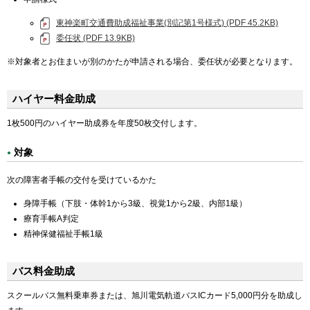
東神楽町交通費助成福祉事業(別記第1号様式) (PDF 45.2KB)
委任状 (PDF 13.9KB)
※対象者とお住まいが別のかたが申請される場合、委任状が必要となります。
ハイヤー料金助成
1枚500円のハイヤー助成券を年度50枚交付します。
対象
次の障害者手帳の交付を受けているかた
身障手帳（下肢・体幹1から3級、視覚1から2級、内部1級）
療育手帳A判定
精神保健福祉手帳1級
バス料金助成
スクールバス無料乗車券または、旭川電気軌道バスICカード5,000円分を助成し