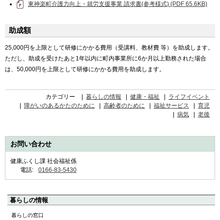
東神楽町介護力向上・就労支援事業 請求書(参考様式) (PDF 65.6KB)
助成額
25,000円を上限として研修にかかる費用（受講料、教材費 等）を助成します。
ただし、助成を受けたあと1年以内に町内事業所に6か月以上勤務された場合
は、50,000円を上限として研修にかかる費用を助成します。
カテゴリー
暮らしの情報
健康・福祉
ライフイベント
障がいのあるかたのために
高齢者のために
福祉サービス
育児
病気
老後
お問い合わせ
健康ふくし課 社会福祉係
電話:
0166-83-5430
ペ
暮らしの情報
ー
暮らしの窓口