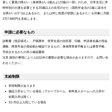
著しく重度の障がい（身体障がい1級および2級の一部）のため、日常生活に常
時特別の介護を必要とする20歳以上の在宅のかた（国民年金法の1級に該当す
る障がいが2つ以上あるかた、または同じ程度の状態にあるかた）を対象に月額
2万7,980円を支給します。
申請に必要なもの
診断書（指定様式）、戸籍謄本、世帯全員の住民票、印鑑、申請者名義の預金
通帳、障害年金の受給額が確認できるもの、身体障害者手帳または療育手帳、
手続きするかたの本人確認書類
注意 個別の事情により上記以外の書類が必要な場合がありますので、お問い合
わせください。
支給制限
所得制限があります
施設入所をしている場合（グループホーム、有料老人ホームへの入所や
短期入所は除く）
3か月以上入院している場合