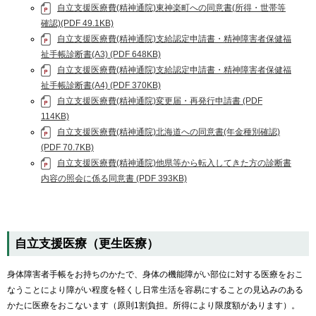
自立支援医療費(精神通院)東神楽町への同意書(所得・世帯等
確認)(PDF 49.1KB)
自立支援医療費(精神通院)支給認定申請書・精神障害者保健福
祉手帳診断書(A3) (PDF 648KB)
自立支援医療費(精神通院)支給認定申請書・精神障害者保健福
祉手帳診断書(A4) (PDF 370KB)
自立支援医療費(精神通院)変更届・再発行申請書 (PDF
114KB)
自立支援医療費(精神通院)北海道への同意書(年金種別確認)
(PDF 70.7KB)
自立支援医療費(精神通院)他県等から転入してきた方の診断書
内容の照会に係る同意書 (PDF 393KB)
自立支援医療（更生医療）
身体障害者手帳をお持ちのかたで、身体の機能障がい部位に対する医療をおこ
なうことにより障がい程度を軽くし日常生活を容易にすることの見込みのある
かたに医療をおこないます（原則1割負担。所得により限度額があります）。