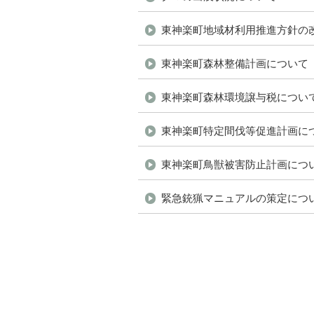
ジ
の
東神楽町地域材利用推進方針の
ト
東神楽町森林整備計画について
ッ
プ
東神楽町森林環境譲与税につい
へ
本
東神楽町特定間伐等促進計画に
文
東神楽町鳥獣被害防止計画につ
へ
メ
緊急銃猟マニュアルの策定につ
ニ
ュ
ー
へ