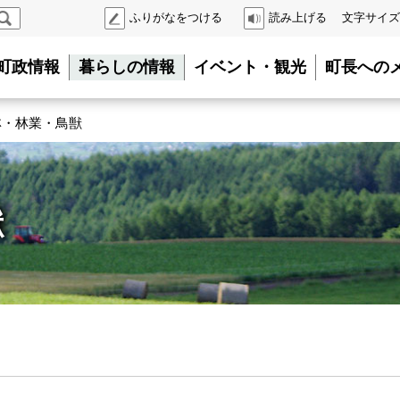
検
ふりがなをつける
読み上げる
文字サイズ
索
町政情報
暮らしの情報
イベント・観光
町長への
林・林業・鳥獣
獣