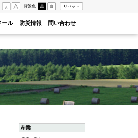
背景色
黒
白
リセット
小
大
メール
防災情報
問い合わせ
産業