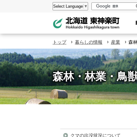
本
設
Select Language
▼
文
定
へ
メ
ニ
›
›
›
トップ
暮らしの情報
産業
森
ュ
ー
へ
森林・林業・鳥
ペ
ー
クマの出没状況について