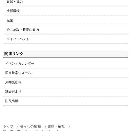
参加と協力
プ
へ
生活環境
本
産業
文
へ
公共施設・役場の案内
メ
ライフイベント
ニ
ュ
関連リンク
ー
へ
イベントカレンダー
図書検索システム
東神楽広報
議会だより
防災情報
›
›
›
トップ
暮らしの情報
健康・福祉