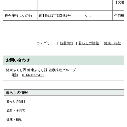
【火曜日
複合施設はなのわ
南1条西1丁目3番2号
なし
午前6時
カテゴリー
新着情報
暮らしの情報
健康・福祉
お問い合わせ
健康ふくし課 健康ふくし課 健康推進グループ
電話:
0166-83-5431
ペ
暮らしの情報
ー
暮らしの窓口
ジ
教育・子育て
の
ト
健康・福祉
ッ