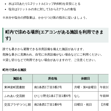
水は1日あたり1.2リットル(コップ約6杯)を目安にとる
塩分は1リットルの水に対して1から2グラムの食塩
※水分や塩分の摂取量は、かかりつけ医の指示に従いましょう。
町内で涼める場所(エアコンがある施設を利用できま
す)
誰でも暑さから避難できる冷房設備を備えた施設があります。
危険な暑さに見舞われ、自宅に冷房設備がない場合などにご利用ください。
※貸し切りなどで利用できない場合がありますので、ご注意ください。
町内で涼める施設
施設名
所在地
休館日
東神楽町図書館
南1条西1丁目3番2号
月曜・第4金曜日
午前10
ふれあい交流館
ひじり野北1条1丁目1番6号
なし
午前8時
交流プラザつつじ館
南2条西1丁目1番6号
日曜日・祝日
【月曜日