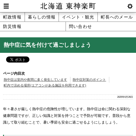
本
文
Men
btnS
北海道 東神楽町 Hokkaido Higashika
メ
町政情報
暮らしの情報
イベント・観光
町長へのメール
へ
u
ettin
防災情報
問い合わせ
ニ
g
メ
ュ
ニ
熱中症に気を付けて過ごしましょう
ュ
ー
ー
へ
ページ内目次
熱中症は室内や夜間に多く発生しています
熱中症対策のポイント
町内で涼める場所(エアコンがある施設を利用できます)
2025年6月26日
年々暑さが厳しく熱中症の危険性が増しています。熱中症は命に関わる深刻な
健康問題ですが、正しい知識と対策を持つことで予防が可能です。普段から意
識して取り組むことで、暑い季節も安全に過ごせるようにしましょう。