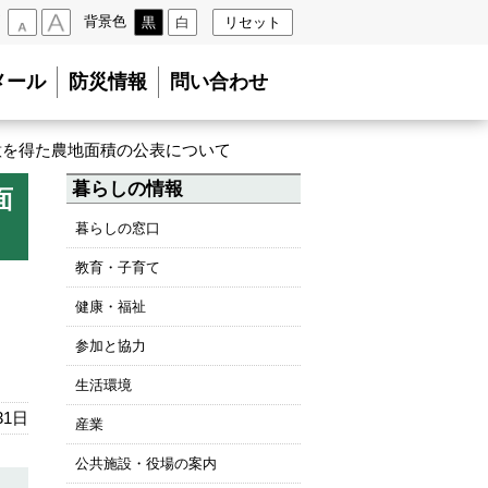
背景色
黒
白
リセット
小
大
メール
防災情報
問い合わせ
意を得た農地面積の公表について
暮らしの情報
面
暮らしの窓口
教育・子育て
健康・福祉
参加と協力
生活環境
31日
産業
公共施設・役場の案内