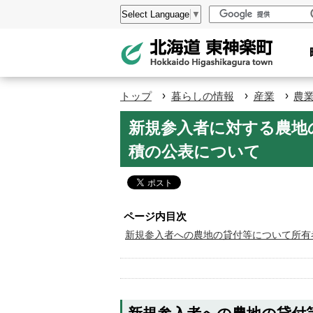
本
設
Select Language
▼
文
定
へ
メ
ニ
›
›
›
トップ
暮らしの情報
産業
農
ュ
ペ
新規参入者に対する農地
ー
ー
積の公表について
へ
ジ
の
ト
ッ
ページ内目次
プ
新規参入者への農地の貸付等について所有
へ
本
文
へ