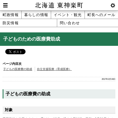
本
文
Men
btnS
北海道 東神楽町 Hokkaido Higashika
メ
町政情報
暮らしの情報
イベント・観光
町長へのメール
へ
u
ettin
防災情報
問い合わせ
ニ
g
メ
ュ
ニ
子どものための医療費助成
ュ
ー
ー
へ
ページ内目次
子どもの医療費の助成
自立支援医療（育成医療）
2017年3月19日
子どもの医療費の助成
対象