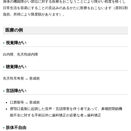
身体の機能障がい部位に対する医療をおこなうことにより障がい程度を軽くし
日常生活を容易にすることの見込みのあるかたに医療をおこないます（原則1割
負担。所得により限度額があります）。
医療の例
視覚障がい
白内障、先天性緑内障
聴覚障がい
先天性耳奇形 → 形成術
言語障がい
口唇裂等 → 形成術
唇顎口蓋裂に起因した音声・言語障害を伴う者であって、鼻咽腔閉鎖機
能不全に対する手術以外に歯科矯正が必要な者→歯科矯正
肢体不自由