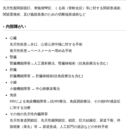
先天性股関節脱臼、脊髄側彎症、くる病（骨軟化症）等に対する関節形成術、
関節置換術、及び義肢装着のための切断端形成術など
内部障がい
心臓
先天性疾患→弁口、心室心房中隔に対する手術
後天性疾患→ペースメーカー埋め込手術
腎臓
腎臓機能障害→人工透析療法、腎臓移植術（抗免疫療法を含む）
肝臓
肝臓機能障害 → 肝臓移植術(抗免疫療法を含む)
小腸
小腸機能障害 → 中心静脈栄養法
免疫
HIVによる免疫機能障害→抗HIV療法、免疫調節療法、その他HIV感染症
に対する治療
その他の先天性内臓障害
先天性食道閉鎖症、先天性腸閉鎖症、鎖肛、巨大結腸症、尿道下裂、停
留精巣（睾丸）等 → 尿道形成、人工肛門の造設などの外科手術