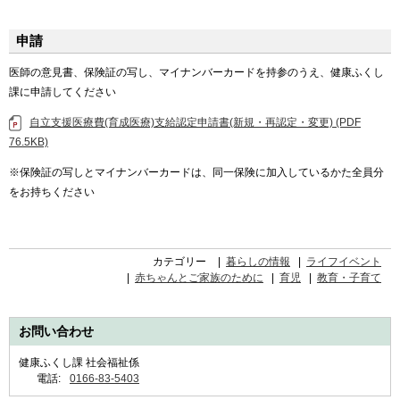
申請
医師の意見書、保険証の写し、マイナンバーカードを持参のうえ、健康ふくし
課に申請してください
自立支援医療費(育成医療)支給認定申請書(新規・再認定・変更) (PDF
76.5KB)
※保険証の写しとマイナンバーカードは、同一保険に加入しているかた全員分
をお持ちください
カテゴリー
暮らしの情報
ライフイベント
赤ちゃんとご家族のために
育児
教育・子育て
お問い合わせ
健康ふくし課 社会福祉係
電話:
0166-83-5403