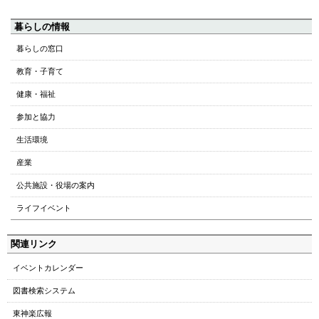
ペ
暮らしの情報
ー
暮らしの窓口
ジ
教育・子育て
の
ト
健康・福祉
ッ
参加と協力
プ
へ
生活環境
本
産業
文
へ
公共施設・役場の案内
メ
ライフイベント
ニ
ュ
関連リンク
ー
へ
イベントカレンダー
図書検索システム
東神楽広報