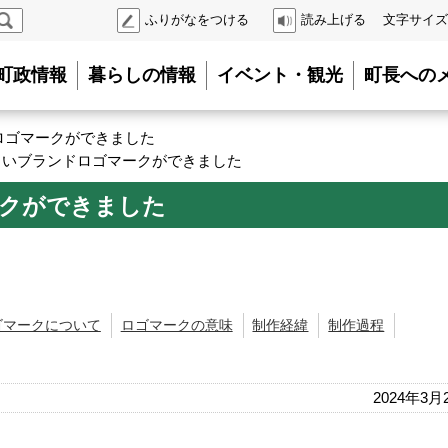
検
ふりがなをつける
読み上げる
文字サイズ
索
町政情報
暮らしの情報
イベント・観光
町長への
ロゴマークができました
しいブランドロゴマークができました
クができました
ゴマークについて
ロゴマークの意味
制作経緯
制作過程
2024年3月