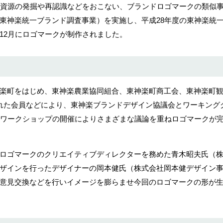
域資源の発掘や再認識などをおこない、ブランドロゴマークの類似
東神楽統一ブランド調査事業）を実施し、平成28年度の東神楽統
12月にロゴマークが制作されました。
楽町をはじめ、東神楽農業協同組合、東神楽町商工会、東神楽町
れた会員などにより、東神楽ブランドデザイン協議会とワーキング
やワークショップの開催によりさまざまな議論を重ねロゴマークが
ロゴマークのクリエイティブディレクターを務めた青木昭夫氏（
ザインを行ったデザイナーの岡本健氏（株式会社岡本健デザイン
意見交換などを行いイメージを膨らませ今回のロゴマークの形が