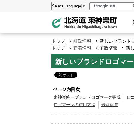
本
設
Select Language
▼
文
定
へ
メ
ニ
›
›
トップ
町政情報
新しいブランド
ュ
›
›
›
トップ
新着情報
町政情報
新
ペ
ー
新しいブランドロゴマー
ー
へ
ジ
の
ト
ページ内目次
ッ
東神楽統一ブランドロゴマーク完成
ロ
ロゴマークの使用方法
普及促進
プ
へ
本
文