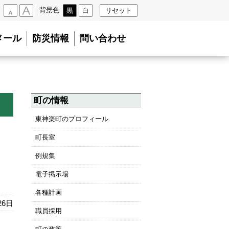
背景色
黒
白
リセット
小
大
メール
防災情報
問い合わせ
町の情報
東神楽町のプロフィール
町長室
例規集
電子掲示場
各種計画
26日
職員採用