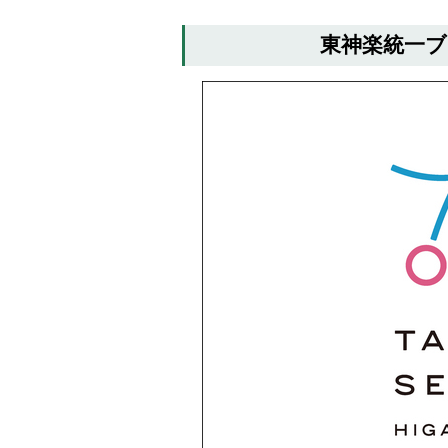
へ
東神楽統一
メ
ニ
ュ
ー
へ