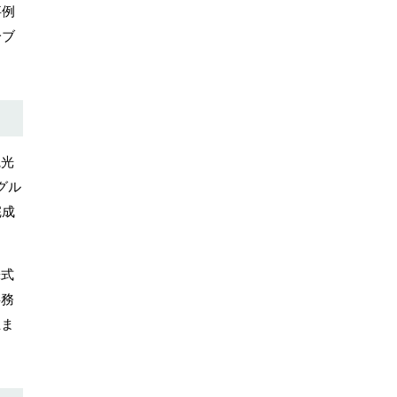
事例
一ブ
観光
グル
完成
株式
事務
生ま