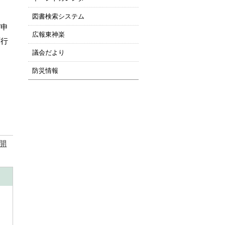
図書検索システム
び申
広報東神楽
町行
議会だより
防災情報
開