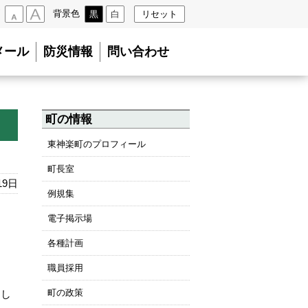
背景色
黒
白
リセット
小
大
メール
防災情報
問い合わせ
町の情報
東神楽町のプロフィール
町長室
19日
例規集
電子掲示場
各種計画
職員採用
町の政策
まし