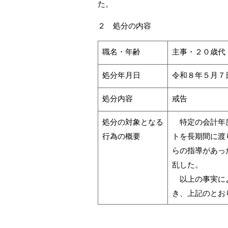
た。
メ
ニ
２ 処分の内容
ュ
職名・年齢
主事・２０歳代
ー
へ
処分年月日
令和８年５月７
処分内容
戒告
処分の対象となる
特定の会計年度
行為の概要
トを長期間に渡
らの指導があっ
乱した。
以上の事実によ
き、上記のとお