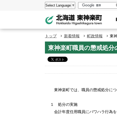
本
設
Select Language
▼
文
定
へ
メ
ニ
›
›
›
トップ
新着情報
町政情報
東
ュ
ペ
東神楽町職員の懲戒処分
ー
ー
へ
ジ
の
ト
ッ
プ
東神楽町では、職員の懲戒処分につ
へ
本
１ 処分の実施
文
会計年度任用職員にパワハラ行為を
へ