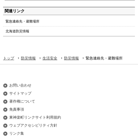
ト
ッ
関連リンク
プ
緊急連絡先・避難場所
へ
本
北海道防災情報
文
へ
メ
ニ
›
›
›
›
トップ
防災情報
生活安全
防災情報
緊急連絡先・避難場所
ュ
ー
へ
お問い合わせ
サイトマップ
著作権について
免責事項
東神楽町リンクサイト利用規約
ウェブアクセシビリティ方針
リンク集