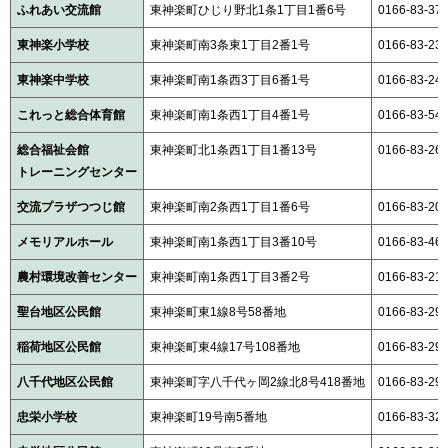
ふれあい交流館
東神楽町ひじり野北1条1丁目1番6号
0166-83-37
東神楽小学校
東神楽町南3条東1丁目2番1号
0166-83-23
東神楽中学校
東神楽町南1条西3丁目6番1号
0166-83-24
これっと総合体育館
東神楽町南1条西1丁目4番1号
0166-83-54
総合福祉会館
東神楽町北1条西1丁目1番13号
0166-83-26
トレーニングセンター
交流プラザつつじ館
東神楽町南2条西1丁目1番6号
0166-83-20
メモリアルホール
東神楽町南1条西1丁目3番10号
0166-83-46
農村環境改善センター
東神楽町南1条西1丁目3番2号
0166-83-211
聖台地区公民館
東神楽町東1線8号58番地
0166-83-29
稲荷地区公民館
東神楽町東4線17号108番地
0166-83-29
八千代地区公民館
東神楽町字八千代ヶ岡2線北8号418番地
0166-83-29
忠栄小学校
東神楽町19号南5番地
0166-83-32