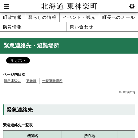
本
文
Men
btnS
北海道 東神楽町 Hokkaido Higashika
メ
町政情報
暮らしの情報
イベント・観光
町長へのメール
へ
u
ettin
防災情報
問い合わせ
ニ
g
メ
ュ
ニ
緊急連絡先・避難場所
ュ
ー
ー
へ
ページ内目次
緊急連絡先
避難所
一時避難場所
2017年3月27日
緊急連絡先
緊急連絡先一覧表
機関名
所在地