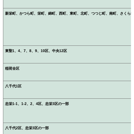
新栄町、かつら町、栄町、錦町、西町、東町、北町、つつじ町、南町、さくら町、旭町、緑
東聖1、4、7、8、9、10区、中央12区
稲荷全区
八千代1区
忠栄1-1、1-2、2、4区、忠栄3区の一部
八千代2区、忠栄3区の一部