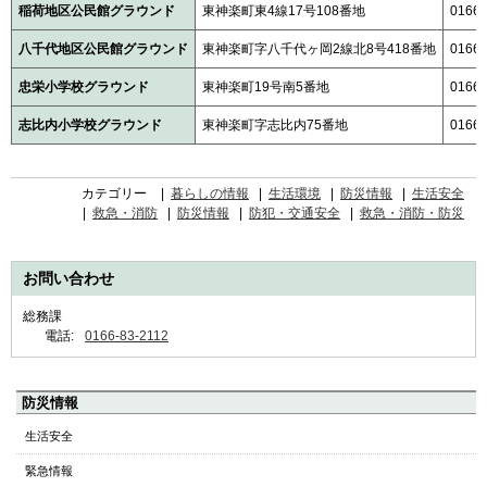
稲荷地区公民館グラウンド
東神楽町東4線17号108番地
0166-
八千代地区公民館グラウンド
東神楽町字八千代ヶ岡2線北8号418番地
0166-
忠栄小学校グラウンド
東神楽町19号南5番地
0166-
志比内小学校グラウンド
東神楽町字志比内75番地
0166-
カテゴリー
暮らしの情報
生活環境
防災情報
生活安全
救急・消防
防災情報
防犯・交通安全
救急・消防・防災
お問い合わせ
総務課
電話:
0166-83-2112
ペ
防災情報
ー
生活安全
ジ
緊急情報
の