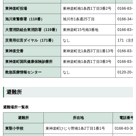
東神楽町役場
東神楽町南1条西1丁目3番2号
0166-83-2
旭川東警察署（110番）
旭川市1条通25丁目
0166-34-0
大雪消防組合東消防署（119番）
東神楽町15号南3番地
0166-83-0
災害用伝言ダイヤル（171番）
なし
171（注
東神楽交番
東神楽町北1条西3丁目1番13号
0166-83-2
東神楽町国民健康保険診療所
東神楽町南1条西1丁目3番3号
0166-83-2
救急医療情報センター
なし
0120-20
避難所
避難場所一覧表
避難所
所在地
電話番号
東聖小学校
東神楽町ひじり野南1条2丁目1番1号
0166-83-30