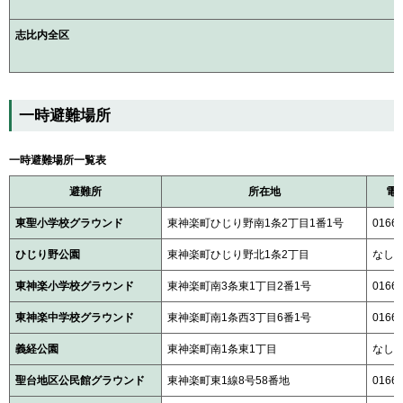
志比内全区
一時避難場所
一時避難場所一覧表
避難所
所在地
電
東聖小学校グラウンド
東神楽町ひじり野南1条2丁目1番1号
0166-
ひじり野公園
東神楽町ひじり野北1条2丁目
なし
東神楽小学校グラウンド
東神楽町南3条東1丁目2番1号
0166-
東神楽中学校グラウンド
東神楽町南1条西3丁目6番1号
0166-
義経公園
東神楽町南1条東1丁目
なし
聖台地区公民館グラウンド
東神楽町東1線8号58番地
0166-