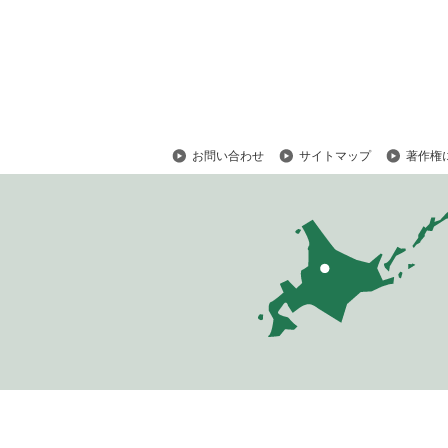
メ
ニ
ュ
ー
へ
お問い合わせ
サイトマップ
著作権
ペ
ー