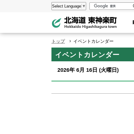
本
設
Select Language
▼
文
定
へ
メ
ニ
›
トップ
イベントカレンダー
ュ
ペ
イベントカレンダー
ー
ー
へ
ジ
2026年
6月
16日
(火
曜日
)
の
ト
ッ
プ
へ
本
文
へ