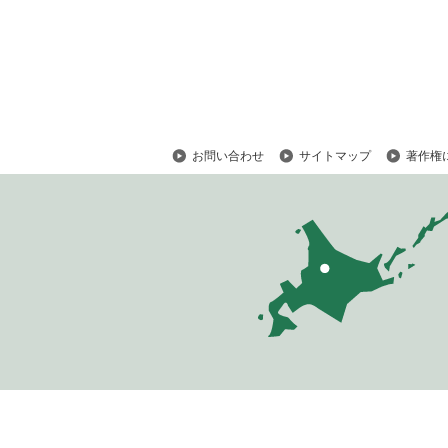
メ
ニ
ュ
ー
へ
お問い合わせ
サイトマップ
著作権
ペ
ー