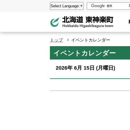
本
設
Select Language
▼
文
定
へ
メ
ニ
›
トップ
イベントカレンダー
ュ
ペ
イベントカレンダー
ー
ー
へ
ジ
2026年
6月
15日
(月
曜日
)
の
ト
ッ
プ
へ
本
文
へ