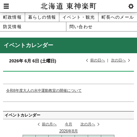
本
文
Men
btnS
北海道 東神楽町 Hokkaido Higashika
メ
町政情報
暮らしの情報
イベント・観光
町長へのメール
へ
u
ettin
防災情報
問い合わせ
ニ
g
メ
ュ
ニ
イベントカレンダー
ュ
ー
ー
前の日へ
次の日へ
2026年
6月
6日
(土
曜日
)
へ
令和8年度大人の水中運動教室の開催について
ペ
ー
イベントカレンダー
ジ
前の月へ
今月
次の月へ
の
2026年8月
ト