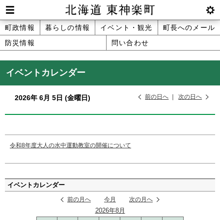
本
文
Men
btnS
北海道 東神楽町 Hokkaido Higashika
メ
町政情報
暮らしの情報
イベント・観光
町長へのメール
へ
u
ettin
防災情報
問い合わせ
ニ
g
メ
ュ
ニ
イベントカレンダー
ュ
ー
ー
前の日へ
次の日へ
2026年
6月
5日
(金
曜日
)
へ
令和8年度大人の水中運動教室の開催について
ペ
ー
イベントカレンダー
ジ
前の月へ
今月
次の月へ
の
2026年8月
ト